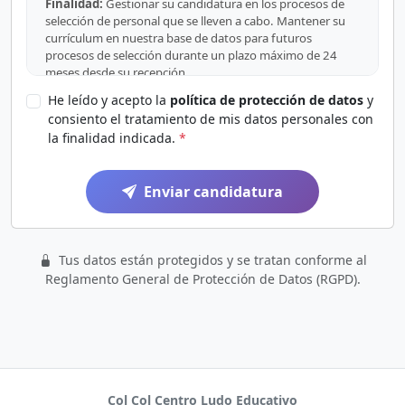
Finalidad:
Gestionar su candidatura en los procesos de
selección de personal que se lleven a cabo. Mantener su
currículum en nuestra base de datos para futuros
procesos de selección durante un plazo máximo de 24
meses desde su recepción.
He leído y acepto la
política de protección de datos
y
Legitimación:
Consentimiento del interesado (artículo
consiento el tratamiento de mis datos personales con
6.1.a del RGPD). El envío de su CV y la aceptación de esta
la finalidad indicada.
*
política constituyen su consentimiento expreso para el
tratamiento de sus datos con la finalidad indicada.
Destinatarios:
No se cederán datos a terceros, salvo
Enviar candidatura
obligación legal.
Derechos:
Puede ejercer sus derechos de acceso,
rectificación, supresión, limitación, portabilidad y
Tus datos están protegidos y se tratan conforme al
oposición dirigiéndose a la dirección del responsable del
Reglamento General de Protección de Datos (RGPD).
tratamiento.
Conservación:
Sus datos serán conservados durante un
máximo de 24 meses desde su recepción. Transcurrido
dicho plazo, serán eliminados de forma segura.
Información adicional:
Puede consultar la información
Col Col Centro Ludo Educativo
adicional y detallada sobre Protección de Datos en